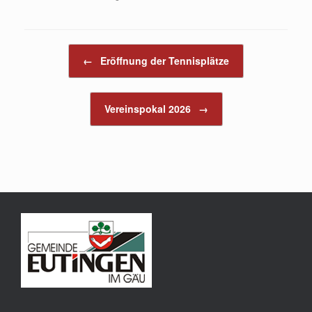
Beitragsnavigation
←
Eröffnung der Tennisplätze
Vereinspokal 2026
→