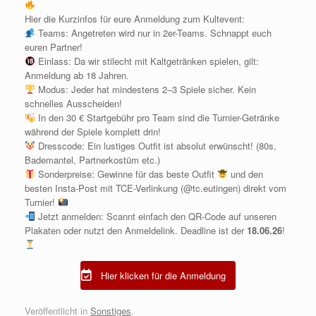
Hier die Kurzinfos für eure Anmeldung zum Kultevent:
Teams: Angetreten wird nur in 2er-Teams. Schnappt euch
euren Partner!
Einlass: Da wir stilecht mit Kaltgetränken spielen, gilt:
Anmeldung ab 18 Jahren.
Modus: Jeder hat mindestens 2–3 Spiele sicher. Kein
schnelles Ausscheiden!
In den 30 € Startgebühr pro Team sind die Turnier-Getränke
während der Spiele komplett drin!
Dresscode: Ein lustiges Outfit ist absolut erwünscht! (80s,
Bademantel, Partnerkostüm etc.)
Sonderpreise: Gewinne für das beste Outfit
und den
besten Insta-Post mit TCE-Verlinkung (⁠@tc.eutingen⁠) direkt vom
Turnier!
Jetzt anmelden: Scannt einfach den QR-Code auf unseren
Plakaten oder nutzt den Anmeldelink. Deadline ist der
18.06.26
!
Hier klicken für die Anmeldung
Veröffentlicht in
Sonstiges
.