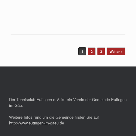
Beitragsnavigation
1
2
3
Weiter »
Der Tennisclub Eutingen e.V. ist ein Verein der Gemeinde Eutingen
im Gäu.
Weitere Infos rund um die Gemeinde finden Sie auf
http://www.eutingen-im-gaeu.de