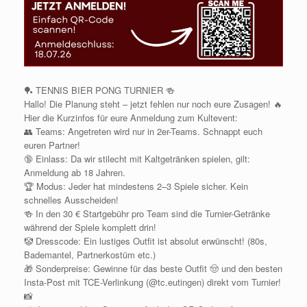
🏓 TENNIS BIER PONG TURNIER 🍻
Hallo! Die Planung steht – jetzt fehlen nur noch eure Zusagen! 🔥
Hier die Kurzinfos für eure Anmeldung zum Kultevent:
👥 Teams: Angetreten wird nur in 2er-Teams. Schnappt euch
euren Partner!
🔞 Einlass: Da wir stilecht mit Kaltgetränken spielen, gilt:
Anmeldung ab 18 Jahren.
🏆 Modus: Jeder hat mindestens 2–3 Spiele sicher. Kein
schnelles Ausscheiden!
🍻 In den 30 € Startgebühr pro Team sind die Turnier-Getränke
während der Spiele komplett drin!
🤡 Dresscode: Ein lustiges Outfit ist absolut erwünscht! (80s,
Bademantel, Partnerkostüm etc.)
🎁 Sonderpreise: Gewinne für das beste Outfit 🤠 und den besten
Insta-Post mit TCE-Verlinkung (⁠@tc.eutingen⁠) direkt vom Turnier!
📸