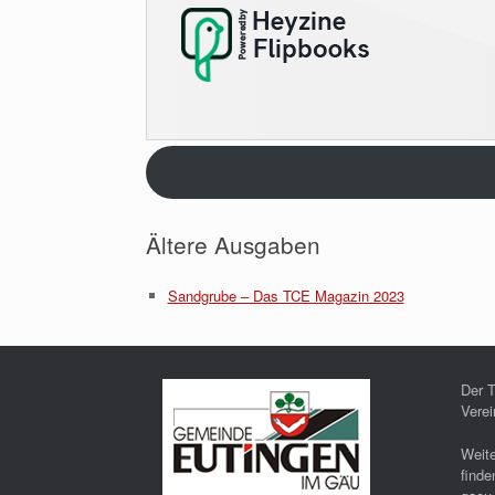
Ältere Ausgaben
Sandgrube – Das TCE Magazin 2023
Der T
Vere
Weit
finde