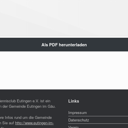
Als PDF herunterladen
ennisclub Eutingen e.V. ist ein
Links
in der Gemeinde Eutingen im Gäu.
Impressum
ere Infos rund um die Gemeinde
Datenschutz
n Sie auf
http://www.eutingen-im-
Verein