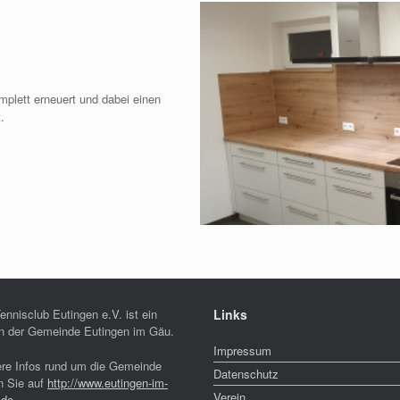
plett erneuert und dabei einen
.
ennisclub Eutingen e.V. ist ein
Links
in der Gemeinde Eutingen im Gäu.
Impressum
ere Infos rund um die Gemeinde
Datenschutz
n Sie auf
http://www.eutingen-im-
Verein
.de