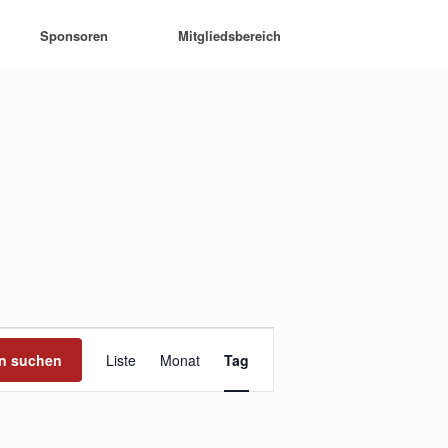
Sponsoren
Mitgliedsbereich
Veranstaltung
Ansichten-
en suchen
Liste
Monat
Tag
Navigation