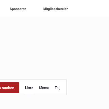
Sponsoren
Mitgliedsbereich
Veranstaltung
Ansichten-
n suchen
Liste
Monat
Tag
Navigation