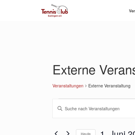
Zum
Inhalt
Ver
springen
Externe Verans
Veranstaltungen
Externe Veranstaltung
Veranstaltungen
Veranstaltungen
Bitte
Suche
Schlüsselwort
und
eingeben.
Ansichten,
Suche
Navigation
nach
1. Juni 
Heute
Veranstaltungen