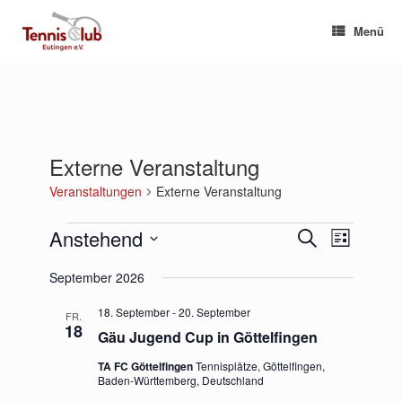
Zum
Inhalt
Menü
springen
Externe Veranstaltung
Veranstaltungen
Externe Veranstaltung
Veranstaltungen
Anstehend
Veranstaltungen
Veranstaltu
Suche
Liste
Suche
Ansichten-
Datum
und
Navigation
September 2026
wählen.
Ansichten,
Navigation
18. September
-
20. September
FR.
18
Gäu Jugend Cup in Göttelfingen
TA FC Göttelfingen
Tennisplätze, Göttelfingen,
Baden-Württemberg, Deutschland