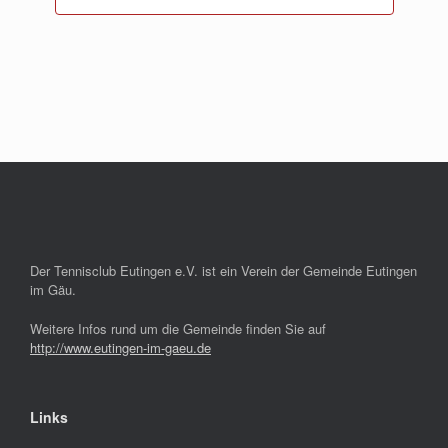
Der Tennisclub Eutingen e.V. ist ein Verein der Gemeinde Eutingen
im Gäu.
Weitere Infos rund um die Gemeinde finden Sie auf
http://www.eutingen-im-gaeu.de
Links