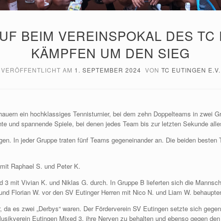
F BEIM VEREINSPOKAL DES TC 
KÄMPFEN UM DEN SIEG
VERÖFFENTLICHT AM
1. SEPTEMBER 2024
VON
TC EUTINGEN E.V.
chauern ein hochklassiges Tennisturnier, bei dem zehn Doppelteams in zwei 
nte und spannende Spiele, bei denen jedes Team bis zur letzten Sekunde alle
en. In jeder Gruppe traten fünf Teams gegeneinander an. Die beiden besten T
 mit Raphael S. und Peter K.
3 mit Vivian K. und Niklas G. durch. In Gruppe B lieferten sich die Mannsch
 und Florian W. vor den SV Eutinger Herren mit Nico N. und Liam W. behaupte
r, da es zwei „Derbys“ waren. Der Förderverein SV Eutingen setzte sich geg
Musikverein Eutingen Mixed 3, ihre Nerven zu behalten und ebenso gegen den