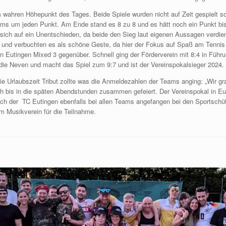
wahren Höhepunkt des Tages. Beide Spiele wurden nicht auf Zeit gespielt so
ms um jeden Punkt. Am Ende stand es 8 zu 8 und es hätt noch ein Punkt bi
ich auf ein Unentschieden, da beide den Sieg laut eigenen Aussagen verdient
te und verbuchten es als schöne Geste, da hier der Fokus auf Spaß am Tennis
n Eutingen Mixed 3 gegenüber. Schnell ging der Förderverein mit 8:4 in Führ
 die Neven und macht das Spiel zum 9:7 und ist der Vereinspokalsieger 2024.
ie Urlaubszeit Tribut zollte was die Anmeldezahlen der Teams anging: „Wir gr
ch bis in die späten Abendstunden zusammen gefeiert. Der Vereinspokal in Eut
ch der TC Eutingen ebenfalls bei allen Teams angefangen bei den Sportschü
m Musikverein für die Teilnahme.