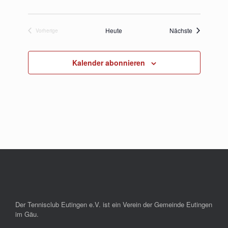
Veranstaltu
Heute
Nächste
Vorherige
Veranstaltungen
Kalender abonnieren
Der Tennisclub Eutingen e.V. ist ein Verein der Gemeinde Eutingen
im Gäu.