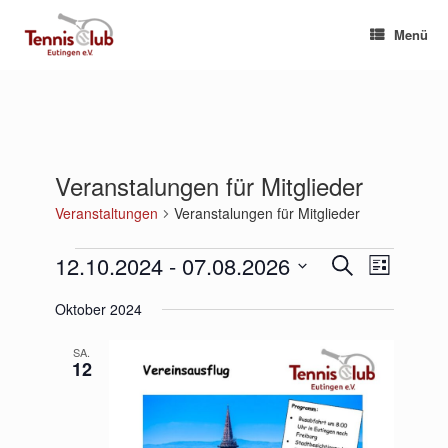
Zum
Inhalt
Menü
springen
Veranstalungen für Mitglieder
Veranstaltungen
Veranstalungen für Mitglieder
Veranstaltungen
12.10.2024
 - 
07.08.2026
Veranstaltungen
Veranstaltu
Suche
Liste
Suche
Ansichten-
Datum
und
Navigation
Oktober 2024
wählen.
Ansichten,
Navigation
SA.
12